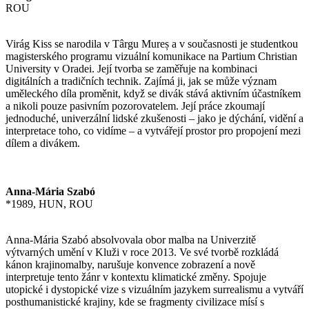
ROU
Virág Kiss se narodila v Târgu Mureș a v současnosti je studentkou
magisterského programu vizuální komunikace na Partium Christian
University v Oradei. Její tvorba se zaměřuje na kombinaci
digitálních a tradičních technik. Zajímá ji, jak se může význam
uměleckého díla proměnit, když se divák stává aktivním účastníkem
a nikoli pouze pasivním pozorovatelem. Její práce zkoumají
jednoduché, univerzální lidské zkušenosti – jako je dýchání, vidění a
interpretace toho, co vidíme – a vytvářejí prostor pro propojení mezi
dílem a divákem.
Anna-Mária Szabó
*1989, HUN, ROU
Anna-Mária Szabó absolvovala obor malba na Univerzitě
výtvarných umění v Kluži v roce 2013. Ve své tvorbě rozkládá
kánon krajinomalby, narušuje konvence zobrazení a nově
interpretuje tento žánr v kontextu klimatické změny. Spojuje
utopické i dystopické vize s vizuálním jazykem surrealismu a vytváří
posthumanistické krajiny, kde se fragmenty civilizace mísí s