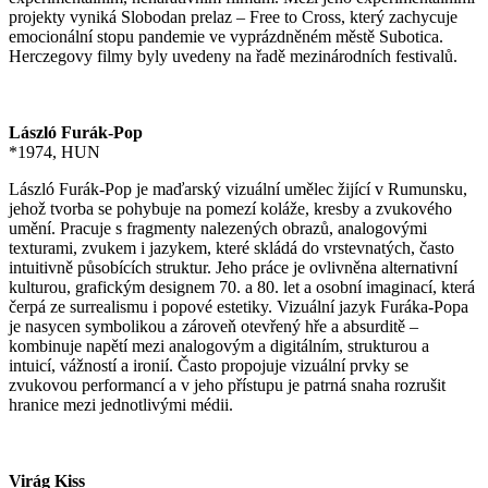
projekty vyniká Slobodan prelaz – Free to Cross, který zachycuje
emocionální stopu pandemie ve vyprázdněném městě Subotica.
Herczegovy filmy byly uvedeny na řadě mezinárodních festivalů.
László Furák-Pop
*1974, HUN
László Furák-Pop je maďarský vizuální umělec žijící v Rumunsku,
jehož tvorba se pohybuje na pomezí koláže, kresby a zvukového
umění. Pracuje s fragmenty nalezených obrazů, analogovými
texturami, zvukem i jazykem, které skládá do vrstevnatých, často
intuitivně působících struktur. Jeho práce je ovlivněna alternativní
kulturou, grafickým designem 70. a 80. let a osobní imaginací, která
čerpá ze surrealismu i popové estetiky. Vizuální jazyk Furáka-Popa
je nasycen symbolikou a zároveň otevřený hře a absurditě –
kombinuje napětí mezi analogovým a digitálním, strukturou a
intuicí, vážností a ironií. Často propojuje vizuální prvky se
zvukovou performancí a v jeho přístupu je patrná snaha rozrušit
hranice mezi jednotlivými médii.
Virág Kiss