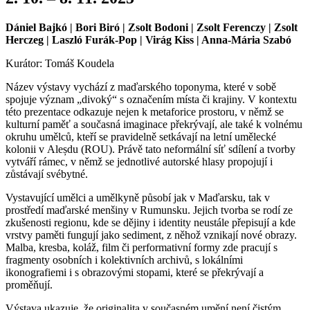
Dániel Bajkó | Bori Biró | Zsolt Bodoni | Zsolt Ferenczy | Zsolt
Herczeg | Laszló Furák-Pop | Virág Kiss | Anna-Mária Szabó
Kurátor: Tomáš Koudela
Název výstavy vychází z maďarského toponyma, které v sobě
spojuje význam „divoký“ s označením místa či krajiny. V kontextu
této prezentace odkazuje nejen k metaforice prostoru, v němž se
kulturní paměť a současná imaginace překrývají, ale také k volnému
okruhu umělců, kteří se pravidelně setkávají na letní umělecké
kolonii v Aleșdu (ROU). Právě tato neformální síť sdílení a tvorby
vytváří rámec, v němž se jednotlivé autorské hlasy propojují i
zůstávají svébytné.
Vystavující umělci a umělkyně působí jak v Maďarsku, tak v
prostředí maďarské menšiny v Rumunsku. Jejich tvorba se rodí ze
zkušenosti regionu, kde se dějiny i identity neustále přepisují a kde
vrstvy paměti fungují jako sediment, z něhož vznikají nové obrazy.
Malba, kresba, koláž, film či performativní formy zde pracují s
fragmenty osobních i kolektivních archivů, s lokálními
ikonografiemi i s obrazovými stopami, které se překrývají a
proměňují.
Výstava ukazuje, že originalita v současném umění není čistým