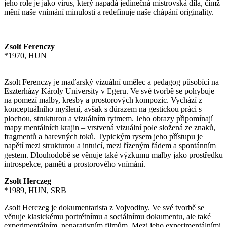
jeho role je jako virus, který napadá jedinečná mistrovská díla, čímž
mění naše vnímání minulosti a redefinuje naše chápání originality.
Zsolt Ferenczy
*1970, HUN
Zsolt Ferenczy je maďarský vizuální umělec a pedagog působící na
Eszterházy Károly University v Egeru. Ve své tvorbě se pohybuje
na pomezí malby, kresby a prostorových kompozic. Vychází z
konceptuálního myšlení, avšak s důrazem na gestickou práci s
plochou, strukturou a vizuálním rytmem. Jeho obrazy připomínají
mapy mentálních krajin – vrstvená vizuální pole složená ze znaků,
fragmentů a barevných toků. Typickým rysem jeho přístupu je
napětí mezi strukturou a intuicí, mezi řízeným řádem a spontánním
gestem. Dlouhodobě se věnuje také výzkumu malby jako prostředku
introspekce, paměti a prostorového vnímání.
Zsolt Herczeg
*1989, HUN, SRB
Zsolt Herczeg je dokumentarista z Vojvodiny. Ve své tvorbě se
věnuje klasickému portrétnímu a sociálnímu dokumentu, ale také
experimentálním, nenarativním filmům. Mezi jeho experimentálními