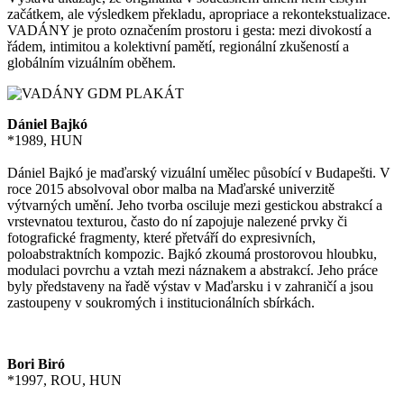
začátkem, ale výsledkem překladu, apropriace a rekontekstualizace.
VADÁNY je proto označením prostoru i gesta: mezi divokostí a
řádem, intimitou a kolektivní pamětí, regionální zkušeností a
globálním vizuálním oběhem.
Dániel Bajkó
*1989, HUN
Dániel Bajkó je maďarský vizuální umělec působící v Budapešti. V
roce 2015 absolvoval obor malba na Maďarské univerzitě
výtvarných umění. Jeho tvorba osciluje mezi gestickou abstrakcí a
vrstevnatou texturou, často do ní zapojuje nalezené prvky či
fotografické fragmenty, které přetváří do expresivních,
poloabstraktních kompozic. Bajkó zkoumá prostorovou hloubku,
modulaci povrchu a vztah mezi náznakem a abstrakcí. Jeho práce
byly představeny na řadě výstav v Maďarsku i v zahraničí a jsou
zastoupeny v soukromých i institucionálních sbírkách.
Bori Biró
*1997, ROU, HUN